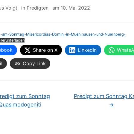
us Voigt
in
Predigten
am
10. Mai 2022
t-am-Sonntag-Misericordias-Domini-in-Muehlhausen-und-Nuernberg-
Herunterladen
ebook
Share on X
LinkedIn
Whats
l
Copy Link
redigt zum Sonntag
Predigt zum Sonntag K
Quasimodogeniti
→