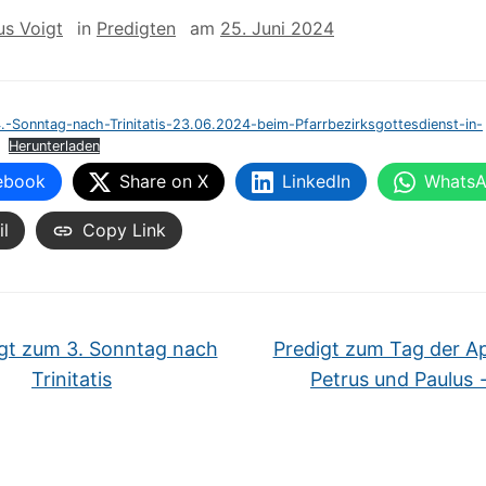
us Voigt
in
Predigten
am
25. Juni 2024
.-Sonntag-nach-Trinitatis-23.06.2024-beim-Pfarrbezirksgottesdienst-in-
Herunterladen
ebook
Share on X
LinkedIn
Whats
l
Copy Link
gt zum 3. Sonntag nach
Predigt zum Tag der Ap
Trinitatis
Petrus und Paulus